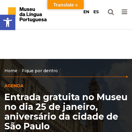
Ir
Pular
Translate »
para
para
EN
ES
Barra de Ferramentas Aberta
o
o
conteúdo
menu
principal
Home
Fique por dentro
AGENDA
Entrada gratuita no Museu
no dia 25 de janeiro,
aniversário da cidade de
São Paulo