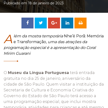
Publicado em 18 de janeiro de 2023
Compartilhar
Tweetar
Compartilhar
no
no
A
lém da mostra temporária
Nhe’ẽ Porã
:
Memória
e Transformação
, uma das atrações da
Facebook
Google
programação especial é a apresentação do Coral
Mirim Guarani
+
O
Museu da Língua Portuguesa
terá
entrada
gratuita no dia 25 de janeiro, aniversário da
cidade de São Paulo. Quem visitar a instituição da
Secretaria de Cultura e Economia Criativa do
Governo do Estado de São Paulo terá acesso a
uma programação especial, que inclui mostra
temporária, atividades para crianças e até mesmo