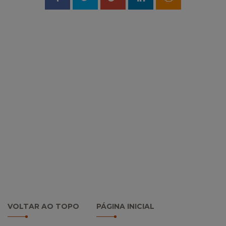
no
no
Facebook
Google
+
VOLTAR AO TOPO
PÁGINA INICIAL