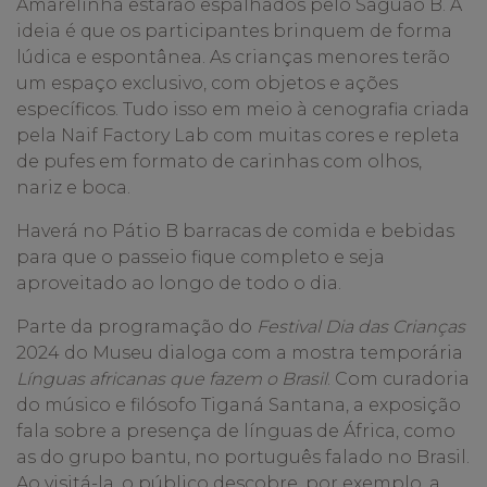
Amarelinha estarão espalhados pelo Saguão B. A
ideia é que os participantes brinquem de forma
lúdica e espontânea. As crianças menores terão
um espaço exclusivo, com objetos e ações
específicos. Tudo isso em meio à cenografia criada
pela Naif Factory Lab com muitas cores e repleta
de pufes em formato de carinhas com olhos,
nariz e boca.
Haverá no Pátio B barracas de comida e bebidas
para que o passeio fique completo e seja
aproveitado ao longo de todo o dia.
Parte da programação do
Festival Dia das Crianças
2024 do Museu dialoga com a mostra temporária
Línguas africanas que fazem o Brasil
. Com curadoria
do músico e filósofo Tiganá Santana, a exposição
fala sobre a presença de línguas de África, como
as do grupo bantu, no português falado no Brasil.
Ao visitá-la, o público descobre, por exemplo, a