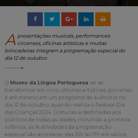
Compartilhar
Tweetar
Compartilhar
no
no
A
presentações musicais,
performances
circenses, oficinas artísticas e muitas
Facebook
Google
brincadeiras integram a programação especial do
dia 12 de outubro
+
O
Museu da Língua Portuguesa
vai se
transformar em circo, oficinas artísticas, gincanas
e até mesmo em um programa de auditório no
dia 12 de outubro, quando realiza o Festival Dia
das Crianças 2024. Gratuitas e destinadas aos
públicos de todas as idades, incluindo a primeira
infância, as 16 atividades da programação
especial vão acontecer das 10h às 17h em vários