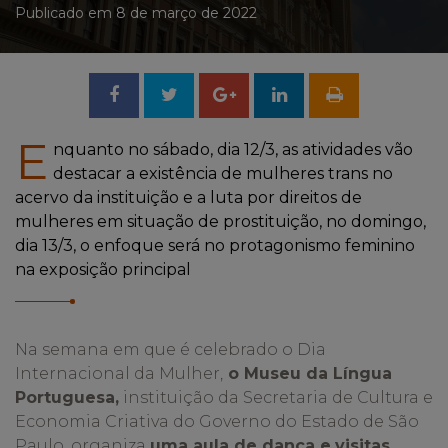
Publicado em 8 de março de 2022
Compartilhar
Tweetar
Compartilhar
no
no
E
nquanto no sábado, dia 12/3, as atividades vão
destacar a existência de mulheres trans no
Facebook
Google
acervo da instituição e a luta por direitos de
mulheres em situação de prostituição, no domingo,
+
dia 13/3, o enfoque será no protagonismo feminino
na exposição principal
Na semana em que é celebrado o Dia
Internacional da Mulher,
o Museu da Língua
Portuguesa,
instituição da Secretaria de Cultura e
Economia Criativa do Governo do Estado de São
Paulo, organiza
uma aula de dança e
visitas