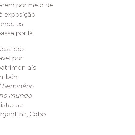
tecem por meio de
 à exposição
uando os
assa por lá.
esa pós-
ável por
patrimoniais
 também
I Seminário
o no mundo
istas se
rgentina, Cabo