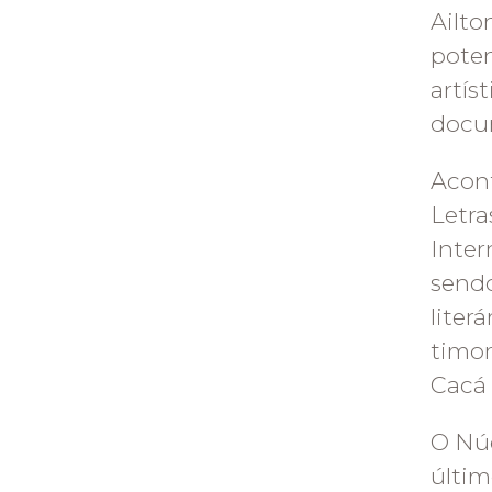
Ailto
poten
artís
docum
Acont
Letra
Inter
sendo
liter
timor
Cacá
O Nú
últim