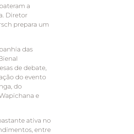
debateram a
. Diretor
irsch prepara um
panhia das
Bienal
esas de debate,
ação do evento
anga, do
o Wapichana e
astante ativa no
ndimentos, entre