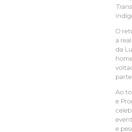
Tran
indíg
O ret
a rea
da Lu
homen
volta
parte
Ao to
e Pro
cele
event
e pes