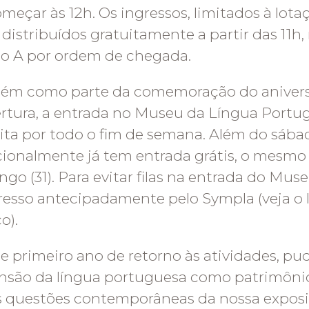
omeçar às 12h. Os ingressos, limitados à lota
 distribuídos gratuitamente a partir das 11h,
ão A por ordem de chegada.
ém como parte da comemoração do anivers
rtura, a entrada no Museu da Língua Portu
ita por todo o fim de semana. Além do sábad
cionalmente já tem entrada grátis, o mesmo
go (31). Para evitar filas na entrada do Museu
resso antecipadamente pelo Sympla (veja o l
ço).
e primeiro ano de retorno às atividades, p
nsão da língua portuguesa como patrimôni
s questões contemporâneas da nossa exposi