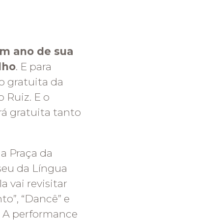
m ano de sua
lho
. E para
o gratuita da
 Ruiz. E o
á gratuita tanto
da Praça da
seu da Língua
 vai revisitar
nto”, “Dancê” e
. A performance