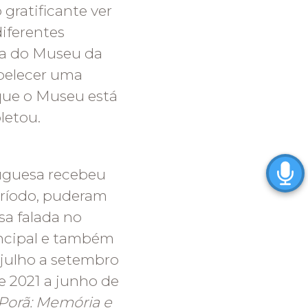
gratificante ver
iferentes
iva do Museu da
belecer uma
que o Museu está
letou.
tuguesa recebeu
período, puderam
sa falada no
incipal e também
 julho a setembro
 2021 a junho de
Porã: Memória e