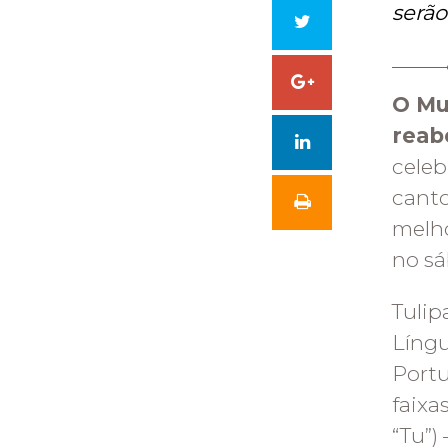
serão
no
Tweetar
Facebook
Compartilhar
O Mu
reab
no
celeb
Google
canto
melho
+
no sá
Tulip
Língu
Portu
faixa
“Tu”)