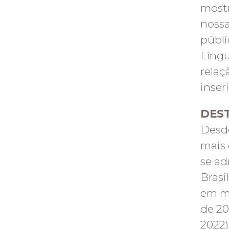
mostr
nossa
públi
Líng
relaç
inser
DES
Desde
mais 
se ad
Brasi
em m
de 20
2022)