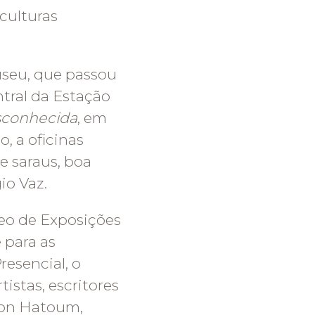
 culturas
useu, que passou
ntral da Estação
sconhecida
, em
 a oficinas
e saraus, boa
io Vaz.
eo de Exposições
 para as
resencial, o
istas, escritores
lton Hatoum,