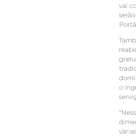
vai c
serão
Port
Tamb
reabe
gratu
tradi
domin
o ing
servi
“Ness
dime
vária