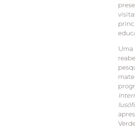
prese
visit
princ
educa
Uma 
reabe
pesqu
mater
progr
Inter
lusóf
apres
Verde