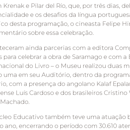
n Krenak e Pilar del Río, que, por três dias, 
cialidade e os desafios da língua portuguesa
tico desta programação, o cineasta Felipe H
entário sobre essa celebração.
eceram ainda parcerias com a editora Com
s para celebrar a obra de Saramago e com a 
nacional do Livro – o Museu realizou duas m
 uma em seu Auditório, dentro da program
ário, com a presença do angolano Kalaf Epal
ense Luís Cardoso e dos brasileiros Cristin
 Machado.
cleo Educativo também teve uma atuação b
o ano, encerrando o período com 30.610 ate