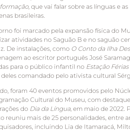
sformação
, que vai falar sobre as línguas e as
enas brasileiras.
orno foi marcado pela expansão física do M
lizar atividades no Saguão B e no saguão ce
z. De instalações, como
O Conto da Ilha De
agem ao escritor português José Saramago,
das para o público infantil no
Estação Férias
 deles comandado pelo ativista cultural Sérg
do, foram 40 eventos promovidos pelo Núcl
gramação Cultural do Museu, com destaque
brações do
Dia da Língua
, em maio de 2022. P
o reuniu mais de 25 personalidades, entre art
quisadores, incluindo Lia de Itamaracá, Mi