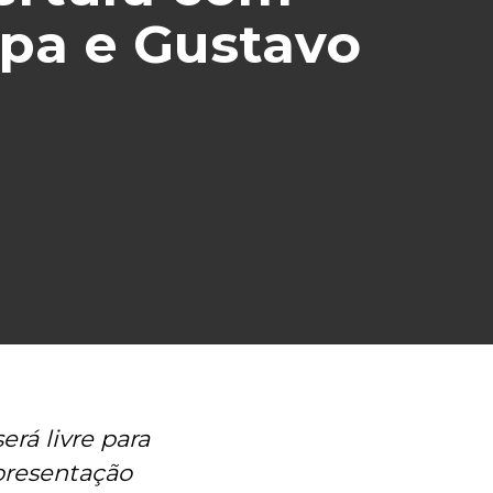
ipa e Gustavo
erá livre para
apresentação