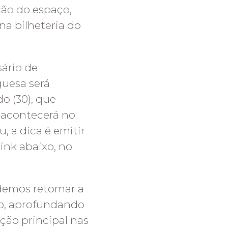
ção do espaço,
 na bilheteria do
ário de
guesa será
o (30), que
 acontecerá no
, a dica é emitir
ink abaixo, no
udemos retomar a
o, aprofundando
ção principal nas