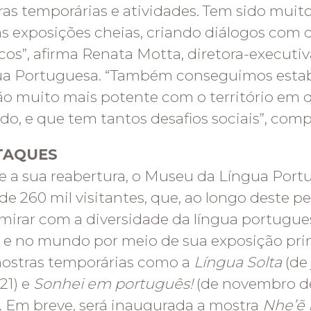
as temporárias e atividades. Tem sido muito 
s exposições cheias, criando diálogos com d
cos”, afirma Renata Motta, diretora-execut
ua Portuguesa. “Também conseguimos esta
ão muito mais potente com o território em 
ido, e que tem tantos desafios sociais”, comp
TAQUES
 a sua reabertura, o Museu da Língua Por
de 260 mil visitantes, que, ao longo deste 
mirar com a diversidade da língua portugue
l e no mundo por meio de sua exposição pr
ostras temporárias como a
Língua Solta
(de
21) e
Sonhei em português!
(de novembro de
. Em breve, será inaugurada a mostra
Nhe’ẽ 