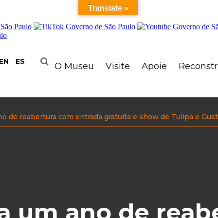
Translate »
EN
ES
O Museu
Visite
Apoie
Reconst
 de reabertura com entrada gratuita e show de Tulipa e Gusta
a um ano de reab