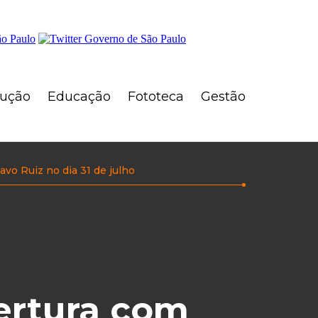
rução
Educação
Fototeca
Gestão
vo Ruiz no dia 31 de julho
ertura com