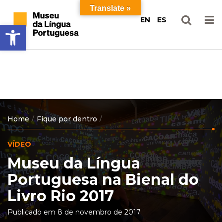
Ir
Pular
Translate »
para
para
EN
ES
Barra de Ferramentas Aberta
o
o
conteúdo
menu
principal
Home
Fique por dentro
VÍDEO
Museu da Língua
Portuguesa na Bienal do
Livro Rio 2017
Publicado em 8 de novembro de 2017