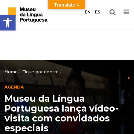
Ir
Pular
Translate »
para
para
EN
ES
Barra de Ferramentas Aberta
o
o
conteúdo
menu
principal
Home
Fique por dentro
AGENDA
Museu da Língua
Portuguesa lança vídeo-
visita com convidados
especiais