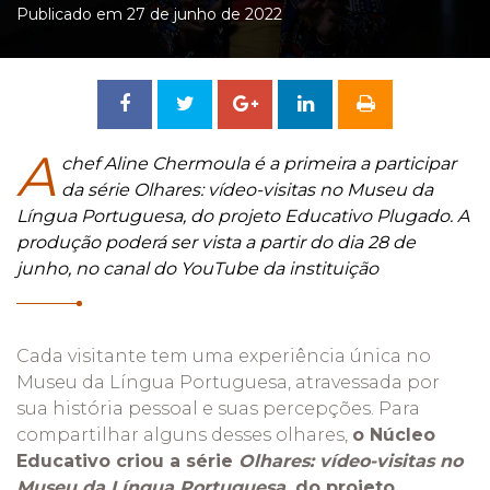
Publicado em 27 de junho de 2022
Compartilhar
Tweetar
Compartilhar
no
no
A
chef Aline Chermoula é a primeira a participar
da série Olhares: vídeo-visitas no Museu da
Facebook
Google
Língua Portuguesa, do projeto Educativo Plugado. A
produção poderá ser vista a partir do dia 28 de
+
junho, no canal do YouTube da instituição
Cada visitante tem uma experiência única no
Museu da Língua Portuguesa, atravessada por
sua história pessoal e suas percepções. Para
compartilhar alguns desses olhares,
o Núcleo
Educativo criou a série
Olhares: vídeo-visitas no
Museu da Língua Portuguesa
, do projeto