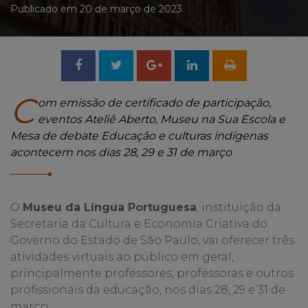
Publicado em 20 de março de 2023
Compartilhar
Tweetar
Compartilhar
no
no
C
om emissão de certificado de participação,
eventos
Ateliê Aberto, Museu n
a Sua Escola e
Facebook
Google
Mesa
de debate
Educação e culturas indígenas
acontecem nos dias 28,
29
e 31 de março
+
O
Museu da Língua Portuguesa
, instituição da
Secretaria da Cultura e Economia Criativa do
Governo do Estado de São Paulo, vai oferecer três
atividades virtuais ao público em geral,
principalmente professores, professoras e outros
profissionais da educação, nos dias 28, 29 e 31 de
março.