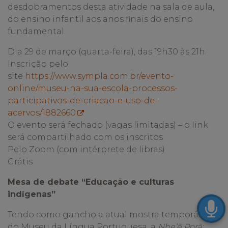
desdobramentos desta atividade na sala de aula,
do ensino infantil aos anos finais do ensino
fundamental.
Dia 29 de março (quarta-feira), das 19h30 às 21h
Inscrição pelo
site
https://www.sympla.com.br/evento-
online/museu-na-sua-escola-processos-
participativos-de-criacao-e-uso-de-
acervos/1882660
O evento será fechado (vagas
limitadas) – o link
será compartilhado com os inscritos
Pelo Zoom (com intérprete de libras)
Grátis
Mesa de debate “Educação e culturas
indígenas”
Tendo como gancho a atual mostra temporária
do Museu da Língua Portuguesa, a
Nhe’ẽ Porã: