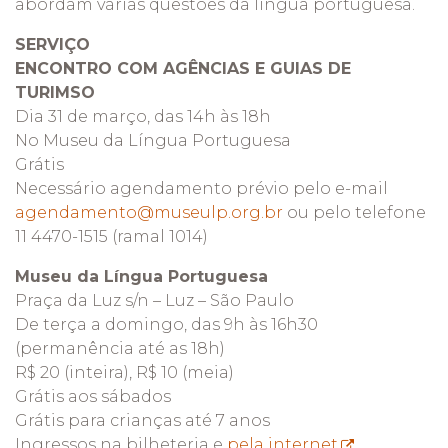
abordam várias questões da língua portuguesa.
SERVIÇO
ENCONTRO COM AGÊNCIAS E GUIAS DE
TURIMSO
Dia 31 de março, das 14h às 18h
No Museu da Língua Portuguesa
Grátis
Necessário agendamento prévio pelo e-mail
agendamento@museulp.org.br
ou pelo telefone
11 4470-1515 (ramal 1014)
Museu da Língua Portuguesa
Praça da Luz s/n – Luz – São Paulo
De terça a domingo, das 9h às 16h30
(permanência até as 18h)
R$ 20 (inteira), R$ 10 (meia)
Grátis aos sábados
Grátis para crianças até 7 anos
Ingressos na bilheteria e
pela internet