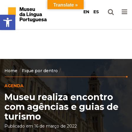
Ir
Pular
Translate »
para
para
EN
ES
Barra de Ferramentas Aberta
o
o
conteúdo
menu
principal
Home
Fique por dentro
AGENDA
Museu realiza encontro
com agências e guias de
turismo
Publicado em 16 de março de 2022