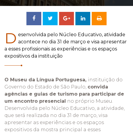
Compartilhar
Tweetar
Compartilhar
no
no
D
esenvolvida pelo Núcleo Educativo, atividade
acontece no dia 31 de março e visa apresentar
Facebook
Google
a esses profissionais as experiências e os espaços
expositivos da instituição
+
O Museu da Língua Portuguesa,
instituição do
Governo do Estado de São Paulo,
convida
agências e guias de turismo para participar
de
um encontro presencial
no próprio Museu.
Desenvolvida pelo Núcleo Educativo, a atividade,
que será realizada no dia 31 de março, visa
apresentar as experiências e os espaços
expositivos da mostra principal a esses