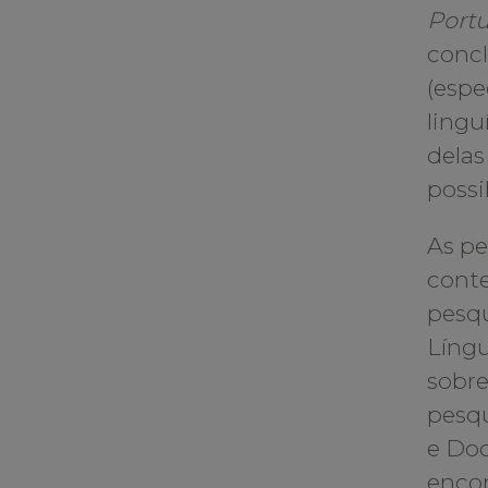
Port
concl
(espe
lingu
delas
possi
As pe
cont
pesqu
Língu
sobre
pesqu
e Doc
encon