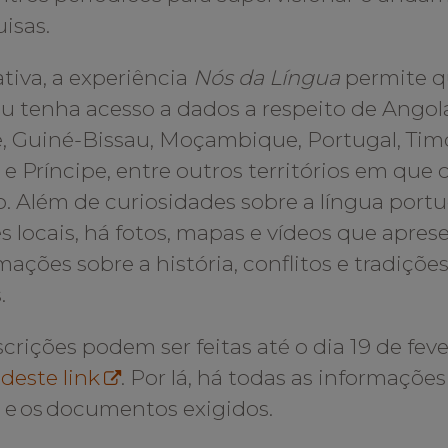
isas.
ativa, a experiência
Nós da Língua
permite qu
 tenha acesso a dados a respeito de Angola,
, Guiné-Bissau, Moçambique, Portugal, Tim
e Príncipe, entre outros territórios em que 
o. Além de curiosidades sobre a língua port
s locais, há fotos, mapas e vídeos que apre
mações sobre a história, conflitos e tradições
.
scrições podem ser feitas até o dia 19 de feve
o
deste link
. Por lá, há todas as informações
l e os documentos exigidos.