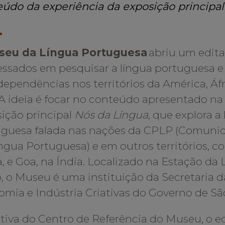
eúdo
da experiência da exposição principa
seu da Língua Portuguesa
abriu um edital
essados em pesquisar a língua portuguesa e
dependências nos territórios da América, Áfr
 A ideia é focar no conteúdo apresentado na
ição principal
Nós da Língua
, que explora a
guesa falada nas nações da CPLP (Comunid
ngua Portuguesa) e em outros territórios, 
, e Goa, na Índia. Localizado na Estação da
, o Museu é uma instituição da Secretaria d
mia e Indústria Criativas do Governo de Sã
ativa do Centro de Referência do Museu, o e