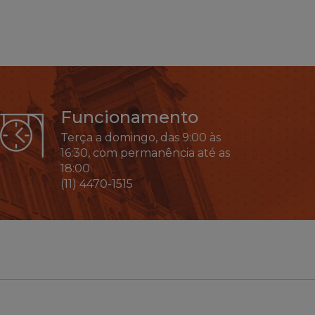
Funcionamento
Terça a domingo, das 9:00 às
16:30, com permanência até as
18:00
(11) 4470-1515