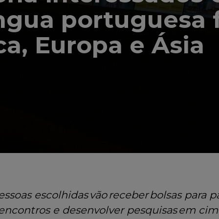
íngua portuguesa 
ca, Europa e Ásia
essoas escolhidas
vão receber bolsas para p
encontros e desenvolver pesquisas
em cim