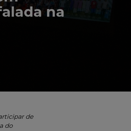
falada na
articipar de
a do