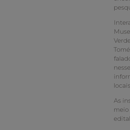
pesqu
Inter
Museu
Verde
Tomé 
falad
nesse
infor
locais
As in
mei
edita