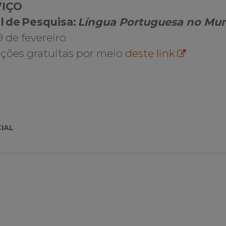
VIÇO
l de Pesquisa:
Língua Portuguesa no Mu
9 de fevereiro
ições gratuitas por meio
deste link
CIAL