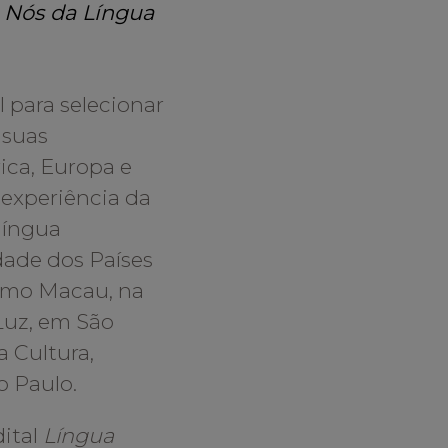
l Nós da Língua
 para selecionar
 suas
ica, Europa e
 experiência da
 língua
ade dos Países
como Macau, na
 Luz, em São
a Cultura,
o Paulo.
dital
Língua