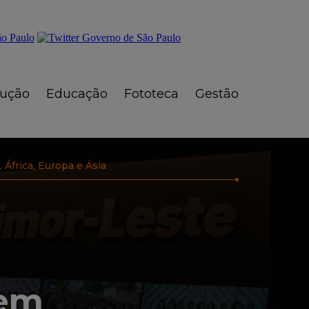
rução
Educação
Fototeca
Gestão
África, Europa e Ásia
 em