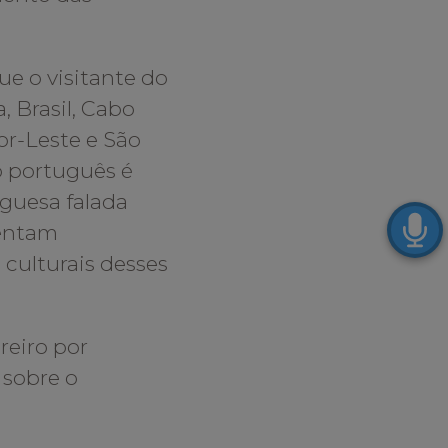
e o visitante do
 Brasil, Cabo
or-Leste e São
o português é
uguesa falada
sentam
 culturais desses
reiro por
 sobre o