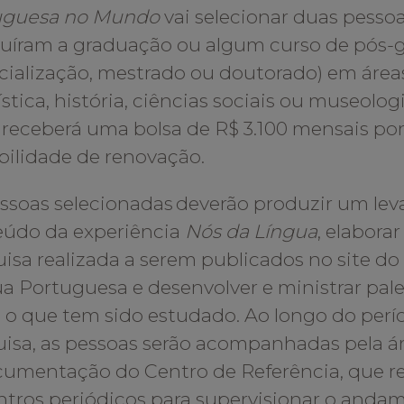
uguesa no Mundo
vai selecionar duas pessoa
uíram a graduação ou algum curso de pós-
cialização, mestrado ou doutorado) em áre
ística, história, ciências sociais ou museolo
 receberá uma bolsa de R$ 3.100 mensais po
bilidade de renovação.
ssoas selecionadas deverão produzir um le
eúdo da experiência
Nós da Língua
, elaborar
isa realizada a serem publicados no site d
a Portuguesa e desenvolver e ministrar pales
 o que tem sido estudado. Ao longo do perí
isa, as pessoas serão acompanhadas pela á
umentação do Centro de Referência, que re
tros periódicos para supervisionar o anda