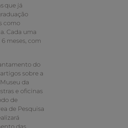
s que já
graduação
as como
gia. Cada uma
r 6 meses, com
vantamento do
 artigos sobre a
o Museu da
tras e oficinas
odo de
rea de Pesquisa
alizará
mento das