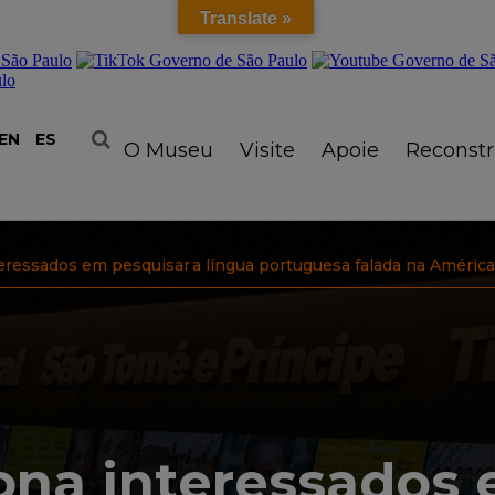
Translate »
EN
ES
O Museu
Visite
Apoie
Reconst
ressados em pesquisar a língua portuguesa falada na América, 
ona interessados