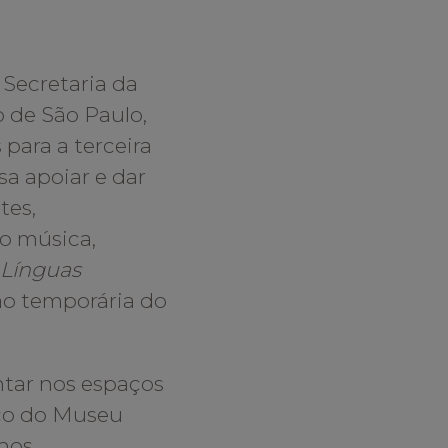
a Secretaria da
o de São Paulo,
 para a terceira
sa apoiar e dar
tes,
o música,
Línguas
ão temporária do
ntar nos espaços
ico do Museu
lhos