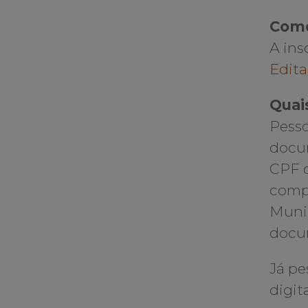
Como
A ins
Edita
Quai
Pesso
docum
CPF 
compr
Munic
docu
Já pe
digit