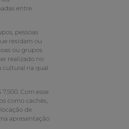
adas entre
upos, pessoas
 que residam ou
soas ou grupos
er realizado no
cultural na qual
$ 7.500. Com esse
stos como cachês,
 locação de
 uma apresentação