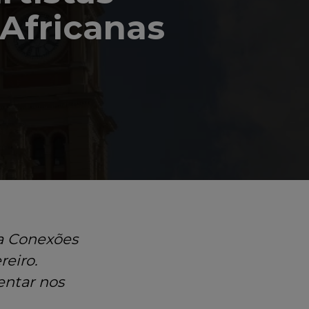
 Africanas
a Conexões
reiro
.
entar nos