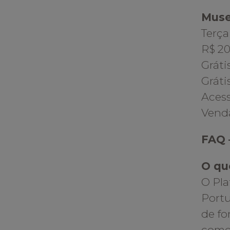
Muse
Terça
R$ 20
Gráti
Gráti
Acess
Venda
FAQ 
O qu
O Pl
Portu
de fo
como 