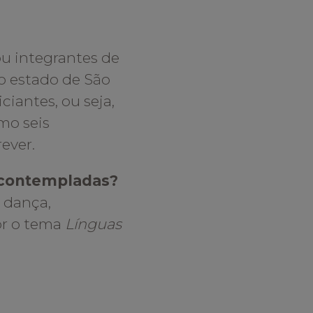
 ou integrantes de
o estado de São
ciantes, ou seja,
mo seis
rever.
r contempladas?
 dança,
or o tema
Línguas