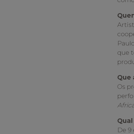
Quem
Artis
coope
Paulo
que 
produ
Que 
Os pr
perfo
Afric
Qual
De 9 