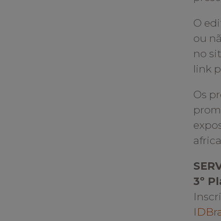
O edi
ou nã
no si
link 
Os pr
promo
expos
afric
SER
3º P
Inscr
IDBra