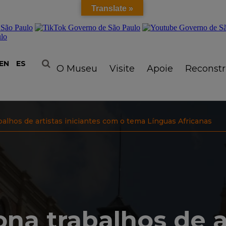
Translate »
EN
ES
O Museu
Visite
Apoie
Reconst
alhos de artistas iniciantes com o tema Línguas Africanas
na trabalhos de a