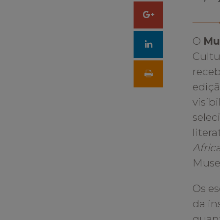
Facebook
Compartilhar
O
Mu
no
Cultu
Google
receb
ediçã
+
visib
selec
liter
Afric
Museu
Os es
da in
quant