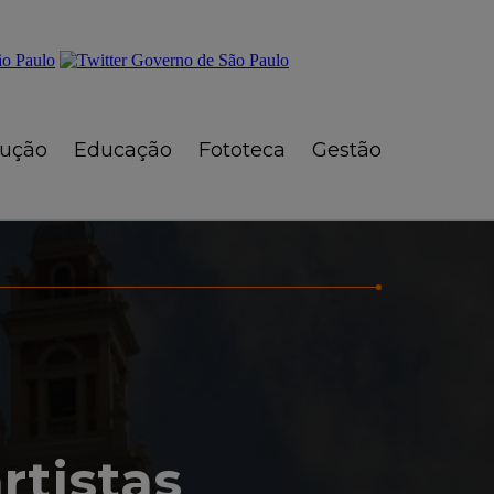
rução
Educação
Fototeca
Gestão
rtistas