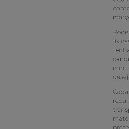
conte
març
Podem
físic
tenha
candi
mínim
desej
Cada 
recur
trans
mater
prese