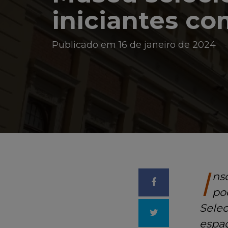
iniciantes co
Publicado em 16 de janeiro de 2024
I
ns
Compartilhar
po
S
ele
no
Tweetar
espa