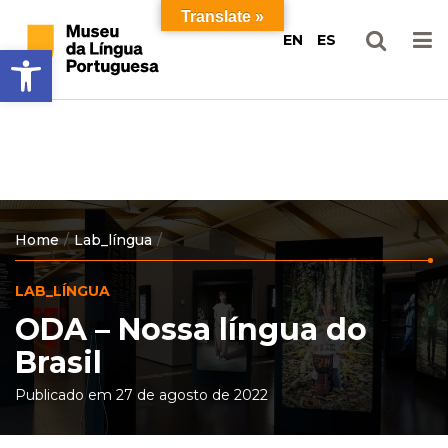
Ir
Pular
Translate »
para
para
EN
ES
Barra de Ferramentas Aberta
o
o
conteúdo
menu
principal
Home
Lab_língua
LAB_LÍNGUA
ODA – Nossa língua do
Brasil
Publicado em 27 de agosto de 2022