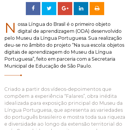
Compartilhar
Tweetar
Compartilhar
no
no
N
ossa Língua do Brasil é o primeiro objeto
digital de aprendizagem (ODA) desenvolvido
Facebook
Google
pelo Museu da Língua Portuguesa. Sua realização
deu-se no âmbito do projeto “Na sua escola: objetos
+
digitais de aprendizagem do Museu da Língua
Portuguesa”, feito em parceria com a Secretaria
Municipal de Educação de São Paulo.
Criado a partir dos vídeos-depoimentos que
compõem a experiência “Falares”, obra inédita
idealizada para exposição principal do Museu da
Língua Portuguesa, que apresenta as variedades
do português brasileiro e mostra toda sua riqueza
e diversidade ao longo da extensão territorial do