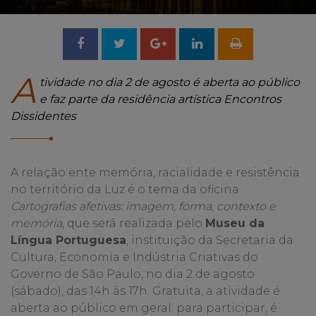
Compartilhar
Tweetar
Compartilhar
no
no
A
tividade no dia 2 de agosto é aberta ao público
e faz parte da residência artística Encontros
Facebook
Google
Dissidentes
+
A relação ente memória, racialidade e resistência
no território da Luz é o tema da oficina
Cartografias afetivas: imagem, forma, contexto e
memória
, que será realizada pelo
Museu da
Língua Portuguesa
, instituição da Secretaria da
Cultura, Economia e Indústria Criativas do
Governo de São Paulo, no dia 2 de agosto
(sábado), das 14h às 17h. Gratuita, a atividade é
aberta ao público em geral: para participar, é