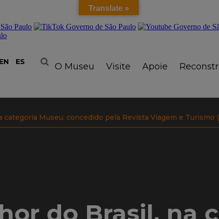
Translate »
EN
ES
O Museu
Visite
Apoie
Reconst
a categoria Museu, concedido pela Revista Viagem e Turismo (v
or do Brasil, na 