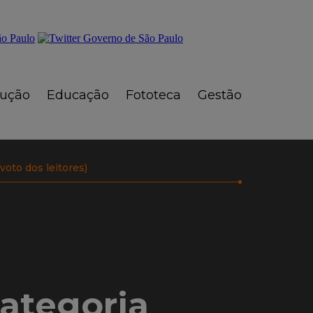
rução
Educação
Fototeca
Gestão
oto dos leitores)
categoria