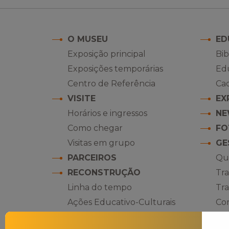
O MUSEU
ED
Exposição principal
Bib
Exposições temporárias
Ed
Centro de Referência
Ca
VISITE
EX
Horários e ingressos
NE
Como chegar
FO
Visitas em grupo
GE
PARCEIROS
Qu
RECONSTRUÇÃO
Tr
Linha do tempo
Tr
Ações Educativo-Culturais
Co
PE