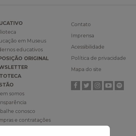
UCATIVO
Contato
lioteca
Imprensa
ucação em Museus
Acessibilidade
dernos educativos
Política de privacidade
POSIÇÃO ORIGINAL
WSLETTER
Mapa do site
TOTECA
Facebook
Twitter
Instagram
YouTub
Spot
STÃO
em somos
ansparência
abalhe conosco
mpras e contratações
RGUNTAS FREQUENTES