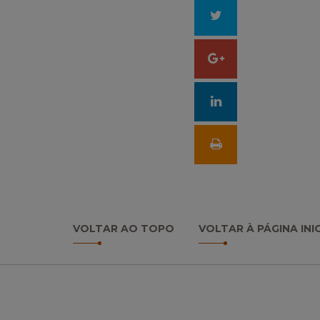
no
Tweetar
Facebook
Compartilhar
no
Google
+
VOLTAR AO TOPO
VOLTAR À PÁGINA INI