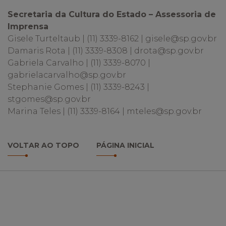
Secretaria da Cultura do Estado – Assessoria de
Imprensa
Gisele Turteltaub | (11) 3339-8162 | gisele@sp.gov.br
Damaris Rota | (11) 3339-8308 | drota@sp.gov.br
Gabriela Carvalho | (11) 3339-8070 |
gabrielacarvalho@sp.gov.br
Stephanie Gomes | (11) 3339-8243 |
stgomes@sp.gov.br
Marina Teles | (11) 3339-8164 | mteles@sp.gov.br
VOLTAR AO TOPO
PÁGINA INICIAL