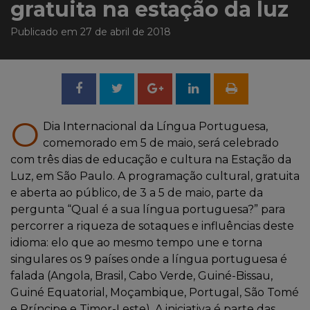
gratuita na estação da luz
Publicado em 27 de abril de 2018
Compartilhar
Tweetar
Compartilhar
no
no
O
Dia Internacional da Língua Portuguesa,
comemorado em 5 de maio, será celebrado
Facebook
Google
com três dias de educação e cultura na Estação da
Luz, em São Paulo. A programação cultural, gratuita
+
e aberta ao público, de 3 a 5 de maio, parte da
pergunta “Qual é a sua língua portuguesa?” para
percorrer a riqueza de sotaques e influências deste
idioma: elo que ao mesmo tempo une e torna
singulares os 9 países onde a língua portuguesa é
falada (Angola, Brasil, Cabo Verde, Guiné-Bissau,
Guiné Equatorial, Moçambique, Portugal, São Tomé
e Príncipe e Timor-Leste). A iniciativa é parte das