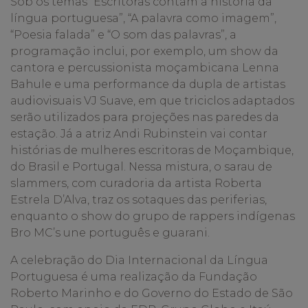
Sob os temas “Escritoras contam a história da
língua portuguesa”, “A palavra como imagem”,
“Poesia falada” e “O som das palavras”, a
programação inclui, por exemplo, um show da
cantora e percussionista moçambicana Lenna
Bahule e uma performance da dupla de artistas
audiovisuais VJ Suave, em que triciclos adaptados
serão utilizados para projeções nas paredes da
estação. Já a atriz Andi Rubinstein vai contar
histórias de mulheres escritoras de Moçambique,
do Brasil e Portugal. Nessa mistura, o sarau de
slammers, com curadoria da artista Roberta
Estrela D’Alva, traz os sotaques das periferias,
enquanto o show do grupo de rappers indígenas
Bro MC’s une português e guarani.
A celebração do Dia Internacional da Língua
Portuguesa é uma realização da Fundação
Roberto Marinho e do Governo do Estado de São