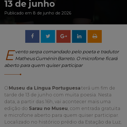
13 de junho
Publicado em 8 de junho de 2026
Compartilhar
Tweetar
Compartilhar
no
no
E
vento serpa comandado pelo poeta e tradutor
Matheus
Guménin
Barreto. O microfone ficará
Facebook
Google
aberto para quem quiser participar
+
O
Museu da Língua Portuguesa
terá um fim de
tarde de 13 de junho com muita poesia. Nesta
data, a partir das 16h, vai acontecer mais uma
edição do
Sarau no Museu
, com entrada gratuita
e microfone aberto para quem quiser participar.
Localizado no histórico prédio da Estação da Luz,