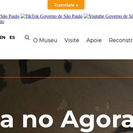
Translate »
EN
ES
O Museu
Visite
Apoie
Reconst
ra no Agor