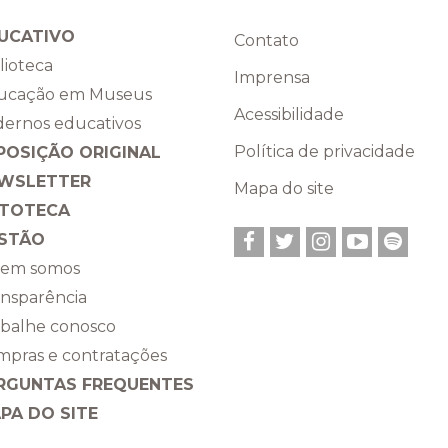
UCATIVO
Contato
lioteca
Imprensa
ucação em Museus
Acessibilidade
dernos educativos
Política de privacidade
POSIÇÃO ORIGINAL
WSLETTER
Mapa do site
TOTECA
Facebook
Twitter
Instagram
YouTub
Spot
STÃO
em somos
ansparência
abalhe conosco
mpras e contratações
RGUNTAS FREQUENTES
PA DO SITE