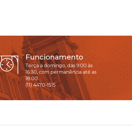
Funcionamento
Terça a domingo, das 9:00 às
16:30, com permanência até as
18:00
(11) 4470-1515