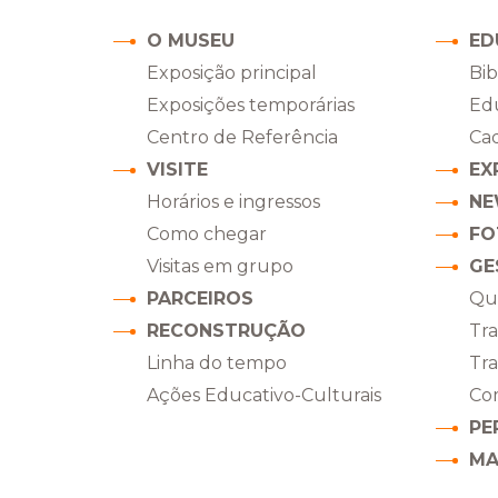
O MUSEU
ED
Exposição principal
Bib
Exposições temporárias
Ed
Centro de Referência
Ca
VISITE
EX
Horários e ingressos
NE
Como chegar
FO
Visitas em grupo
GE
PARCEIROS
Qu
RECONSTRUÇÃO
Tr
Linha do tempo
Tr
Ações Educativo-Culturais
Co
PE
MA