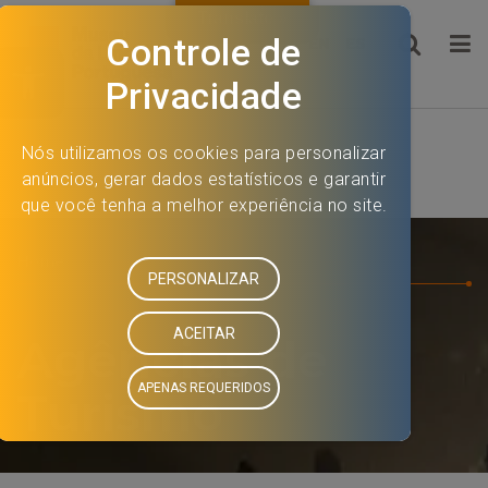
Ir
Pular
Translate »
para
para
EN
ES
Barra de Ferramentas Aberta
o
o
conteúdo
menu
principal
Home
Agências de
Turismo