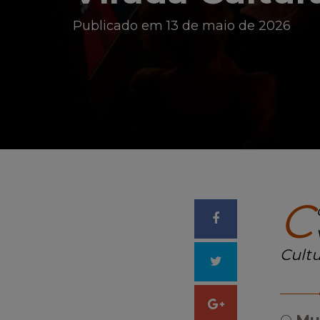
Publicado em 13 de maio de 2026
C
Compartilhar
Cultu
no
Tweetar
Facebook
Compartilhar