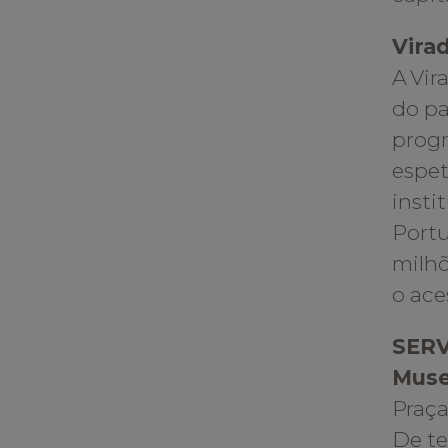
Virad
A Vir
do pa
progr
espet
insti
Portu
milhõ
o ace
SER
Muse
Praça
De te