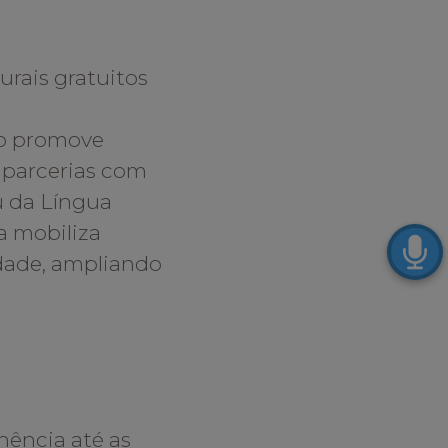
urais gratuitos
lo promove
a parcerias com
u da Língua
a mobiliza
idade, ampliando
nência até as