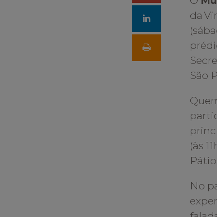
O
Mu
da Vi
no
(sába
Google
prédi
Secre
+
São P
Quem
parti
princ
(às 1
Pátio
No pa
exper
falad