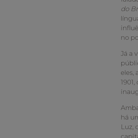
do Br
língu
influ
no po
Já a 
públi
eles,
1901,
inaug
Ambas
há um
Luz, 
capit