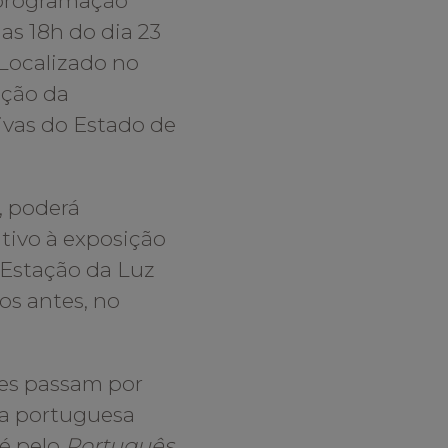
 programação
as 18h do dia 23
 Localizado no
ição da
tivas do Estado de
, poderá
tivo à exposição
a Estação da Luz
os antes, no
res passam por
ua portuguesa
 é pelo
Português