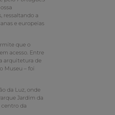
nossa
, ressaltando a
icanas e europeias
ermite que o
tem acesso. Entre
da arquitetura de
do Museu – foi
ção da Luz, onde
 Parque Jardim da
o centro da