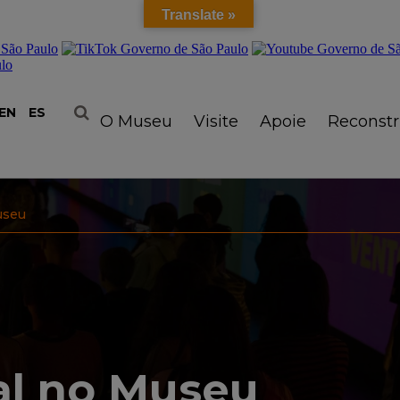
Translate »
EN
ES
O Museu
Visite
Apoie
Reconst
useu
al no Museu