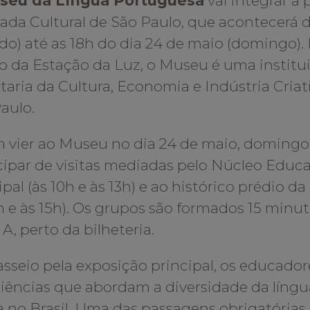
seu da Língua Portuguesa
vai integrar a
rada Cultural de São Paulo, que acontecerá d
do) até as 18h do dia 24 de maio (domingo).
o da Estação da Luz, o Museu é uma institu
taria da Cultura, Economia e Indústria Cria
aulo.
 vier ao Museu
no dia 24 de maio, domingo
cipar de visitas mediadas pelo Núcleo Educa
ipal (às 10h e às 13h) e ao histórico prédio d
1h e às 15h). Os grupos são formados 15 minut
 A, perto da bilheteria.
sseio pela exposição principal, os educado
iências que abordam a diversidade da líng
a no Brasil. Uma das passagens obrigatórias