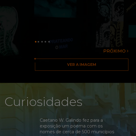
PRÓXIMO
VER A IMAGEM
Curiosidades
Caetano W. Galindo fez para a
exposição um poema com os
nomes de cerca de 500 municípios