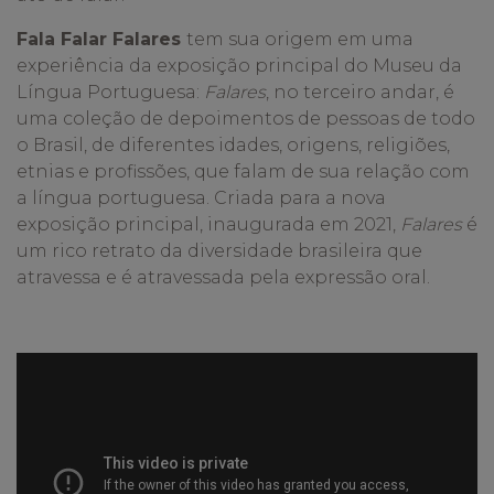
Fala Falar Falares
tem sua origem em uma
experiência da exposição principal do Museu da
Língua Portuguesa:
Falares
, no terceiro andar, é
uma coleção de depoimentos de pessoas de todo
o Brasil, de diferentes idades, origens, religiões,
etnias e profissõ
es,
que falam de sua relação com
a língua portuguesa. Criada para a nova
exposição principal, inaugurada em 2021,
Falares
é
um rico retrato da diversidade brasileira que
atravessa e é atravessada pela expressã
o oral.