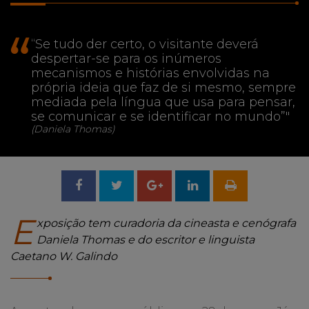
"
“Se tudo der certo, o visitante deverá
despertar-se para os inúmeros
mecanismos e histórias envolvidas na
própria ideia que faz de si mesmo, sempre
mediada pela língua que usa para pensar,
se comunicar e se identificar no mundo”"
(Daniela Thomas)
Compartilhar
Tweetar
Compartilhar
no
no
E
xposição tem curadoria da cineasta e cenógrafa
Daniela Thomas e do escritor e linguista
Facebook
Google
Caetano W. Galindo
+