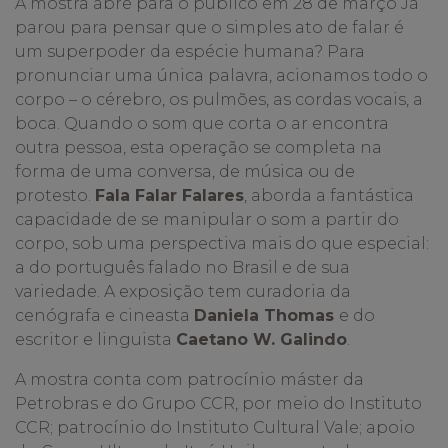
A mostra abre para o público em 28 de
març
o
Já
parou para pensar que o simples ato de falar é
um superpoder da espécie humana? Para
pronunciar uma única palavra, acionamos todo o
corpo –
o c
érebro, os pulmões, as cordas vocais, a
boca. Quando o som que corta o ar encontra
outra pessoa, esta operaçã
o
se completa na
forma de uma conversa, de música ou de
protesto.
Fala Falar Falares
,
aborda a fantástica
capacidade de se manipular o som a partir do
corpo, sob uma perspectiva mais do que especial:
a do português falado no Brasil e de sua
variedade. A exposição tem curadoria da
cenógrafa e cineasta
Daniela Thomas
e do
escritor e linguista
Caetano
W. Galindo
.
A mostra conta com patrocí
nio m
áster da
Petrobras e do Grupo CCR, por meio do Instituto
CCR; patrocínio do Instituto Cultural Vale; apoio