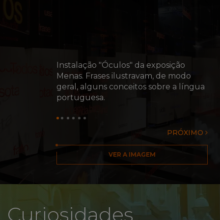
Instalação "Óculos" da exposição
Menas. Frases ilustravam, de modo
geral, alguns conceitos sobre a língua
portuguesa.
Sala
de
entrada
PRÓXIMO
da
exposição
"Menas
VER A IMAGEM
-
O
Certo
do
Curiosidades
Errado,