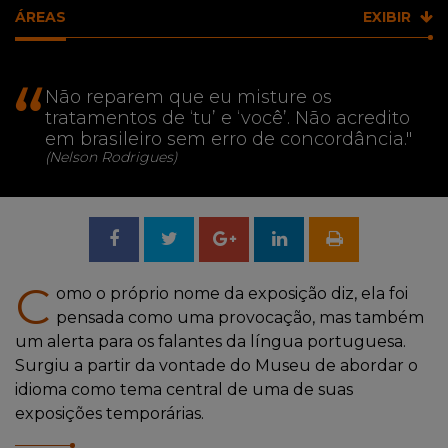
ÁREAS
EXIBIR
Foto
"
Não reparem que eu misture os
em
tratamentos de ‘tu’ e ‘você’. Não acredito
preto
em brasileiro sem erro de concordância."
e
(Nelson Rodrigues)
branco
de
Nelson
Compartilhar
Tweetar
Compartilhar
Rodrigues
no
no
C
omo o próprio nome da exposição diz, ela foi
pensada como uma provocação, mas também
Facebook
Google
um alerta para os falantes da língua portuguesa.
Surgiu a partir da vontade do Museu de abordar o
+
idioma como tema central de uma de suas
exposições temporárias.