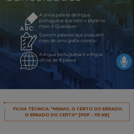
O
Errado
do
A única palavra da língua
Certo"
portuguesa que tem o plural no
meio é Quaisquer;
Existem palavras que possuem
mais de uma grafia correta;
A língua portuguesa é a língua
oficial de 9 países.
FICHA TÉCNICA: "MENAS, O CERTO DO ERRADO,
O ERRADO DO CERTO" [PDF - 115 KB]