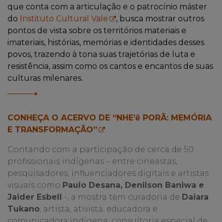
que conta com a articulação e o patrocínio máster
do
Instituto Cultural Vale
, busca mostrar outros
pontos de vista sobre os territórios materiais e
imateriais, histórias, memórias e identidades desses
povos, trazendo à tona suas trajetórias de luta e
resistência, assim como os cantos e encantos de suas
culturas milenares.
CONHEÇA O ACERVO DE “NHE’
ẽ PORÃ: MEMÓRIA
E TRANSFORMAÇÃO”
Contando com a participação de cerca de 50
profissionais indígenas – entre cineastas,
pesquisadores, influenciadores digitais e artistas
visuais como
Paulo Desana, Denilson Baniwa e
Jaider Esbell
-, a mostra tem curadoria de
Daiara
Tukano
, artista, ativista, educadora e
comunicadora indígena; consultoria especial de