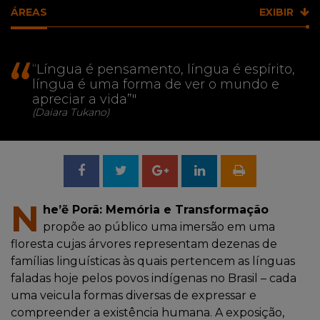
ÁREAS
EXIBIR
"
“Língua é pensamento, língua é espírito,
língua é uma forma de ver o mundo e
apreciar a vida”"
(Daiara Tukano)
Compartilhar
Tweetar
Compartilhar
no
no
N
he’ẽ Porã: Memória e Transformação
propõe ao público uma imersão em uma
Facebook
Google
floresta cujas árvores representam dezenas de
famílias linguísticas às quais pertencem as línguas
+
faladas hoje pelos povos indígenas no Brasil – cada
uma veicula formas diversas de expressar e
compreender a existência humana. A exposição,